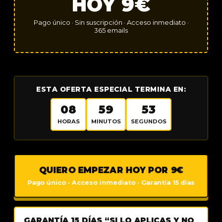
HOY 9€
Pago único · Sin suscripción · Acceso inmediato ·
365 emails
ESTA OFERTA ESPECIAL TERMINA EN:
08
59
52
HORAS
MINUTOS
SEGUNDOS
QUIERO EMPEZAR HOY POR 9€
Pago único · Acceso inmediato · Garantía 15 días
GARANTÍA 15 DÍAS “SI LO APLICAS Y NO