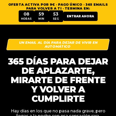
OFERTA ACTIVA POR 9€ · PAGO ÚNICO · 365 EMAILS
PARA VOLVER A TI · TERMINA EN:
08
59
52
ENTRAR AHORA
HORAS
MIN
SEG
UN EMAIL AL DÍA PARA DEJAR DE VIVIR EN
AUTOMÁTICO
365 DÍAS PARA
DEJAR
DE APLAZARTE
,
MIRARTE DE FRENTE
Y VOLVER A
CUMPLIRTE
Hay días en los que no pasa nada grave, pero
llegas a la noche con esa sensación rara.