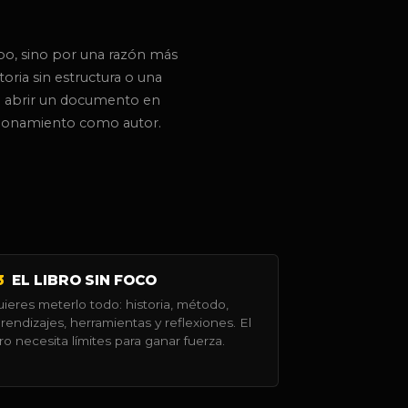
po, sino por una razón más
oria sin estructura o una
 de abrir un documento en
icionamiento como autor.
3
EL LIBRO SIN FOCO
ieres meterlo todo: historia, método,
rendizajes, herramientas y reflexiones. El
bro necesita límites para ganar fuerza.