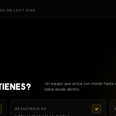
SO DE LOS 7 DÍAS
Un equipo que actúa con miedo hasta q
TIENES?
lidera desde dentro.
✓
RESULTADO 02