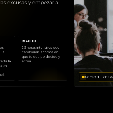
las excusas y empezar a
IMPACTO
es
2.5 horas intensivas que
 Es
cambiarán la forma en
que tu equipo decide y
rtir la
actúa.
sa en
al.
ACCIÓN · RESP