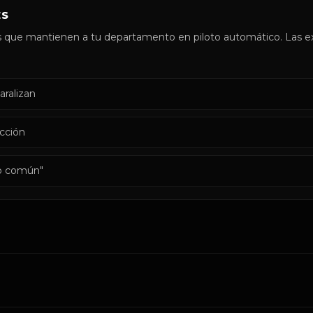
ES
 que mantienen a tu departamento en piloto automático. Las ex
ralizan
acción
do común"