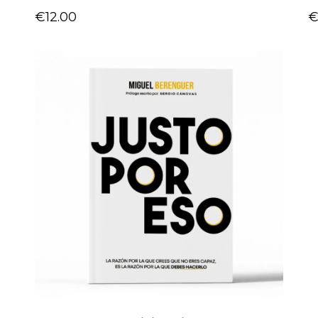
€12.00
€