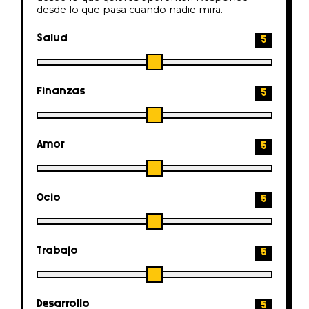
desde lo que pasa cuando nadie mira.
Salud
5
Finanzas
5
Amor
5
Ocio
5
Trabajo
5
Desarrollo
5