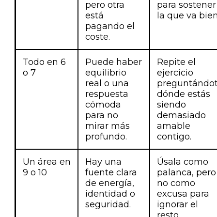
pero otra
para sostener
está
la que va bien
pagando el
coste.
Todo en 6
Puede haber
Repite el
o 7
equilibrio
ejercicio
real o una
preguntándo
respuesta
dónde estás
cómoda
siendo
para no
demasiado
mirar más
amable
profundo.
contigo.
Un área en
Hay una
Úsala como
9 o 10
fuente clara
palanca, pero
de energía,
no como
identidad o
excusa para
seguridad.
ignorar el
resto.