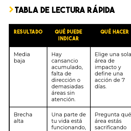
TABLA DE LECTURA RÁPIDA
RESULTADO
QUÉ PUEDE
QUÉ HACER
INDICAR
Media
Hay
Elige una sol
baja
cansancio
área de
acumulado,
impacto y
falta de
define una
dirección o
acción de 7
demasiadas
días.
áreas sin
atención.
Brecha
Una parte de
Pregunta qu
alta
tu vida está
área estás
funcionando,
sacrificando