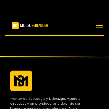
LIBROS
RECURSOS
BLOG
PRODUCTOS
TRABAJA CONMIGO
Mentor de Estrategia y Liderazgo. Ayudo a
directivos y emprendedores a dejar de ser
blandos y empezar a ser efectivos.
Justo