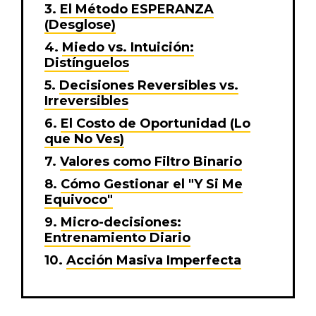
El Método ESPERANZA
(Desglose)
Miedo vs. Intuición:
Distínguelos
Decisiones Reversibles vs.
Irreversibles
El Costo de Oportunidad (Lo
que No Ves)
Valores como Filtro Binario
Cómo Gestionar el "Y Si Me
Equivoco"
Micro-decisiones:
Entrenamiento Diario
Acción Masiva Imperfecta