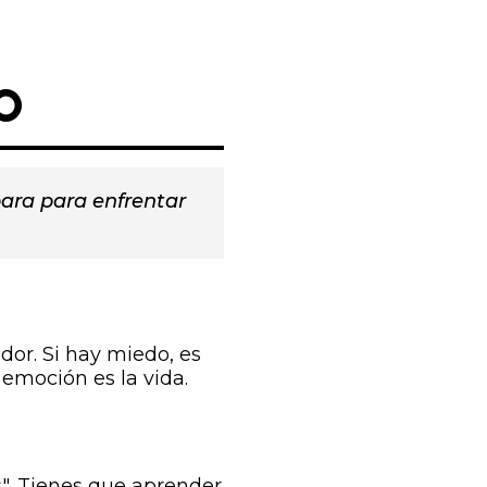
O
para para enfrentar
dor. Si hay miedo, es
emoción es la vida.
s". Tienes que aprender