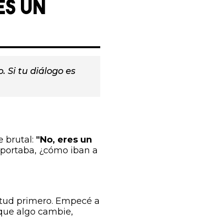
ES UN
 Si tu diálogo es
e brutal:
"No, eres un
oportaba, ¿cómo iban a
itud primero. Empecé a
 que algo cambie,