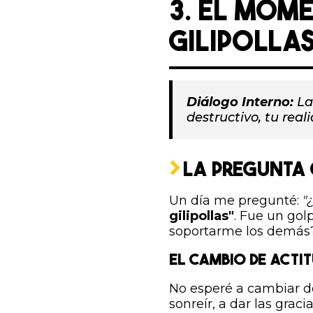
3. EL MOME
GILIPOLLA
Diálogo Interno:
La
destructivo, tu real
LA PREGUNTA
Un día me pregunté:
"
gilipollas"
. Fue un gol
soportarme los demás
EL CAMBIO DE ACTI
No esperé a cambiar d
sonreír, a dar las grac