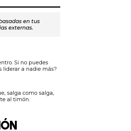
basadas en tus
ias externas.
ntro. Si no puedes
s liderar a nadie más?
ue, salga como salga,
te al timón.
IÓN