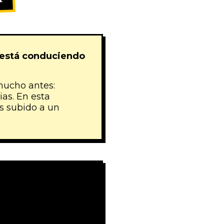
R
n está conduciendo
mucho antes:
as. En esta
os subido a un