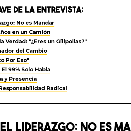
VE DE LA ENTREVISTA:
erazgo: No es Mandar
 Años en un Camión
a Verdad: "¿Eres un Gilipollas?"
nador del Cambio
to Por Eso"
: El 99% Solo Habla
a y Presencia
Responsabilidad Radical
 DEL LIDERAZGO: NO ES M