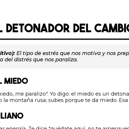
EL DETONADOR DEL CAMBI
tivo):
El tipo de estrés que nos motiva y nos pre
ia del distrés que nos paraliza.
L MIEDO
iedo, me paralizo". Yo digo: el miedo es un detona
o la montaña rusa; subes porque te da miedo. Esa 
ILIANO
r energía. Te dice "quédate aquí, no te arriesgue