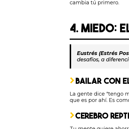
cambia tú primero.
4. MIEDO: 
Eustrés (Estrés Posi
desafíos, a diferenc
BAILAR CON E
La gente dice "tengo m
que es por ahí. Es com
CEREBRO REPT
Tu mente quiere ahorra