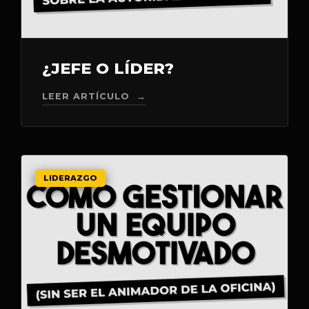
¿JEFE O LÍDER?
LEER ARTÍCULO →
LIDERAZGO