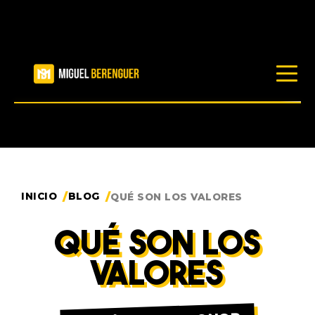
LIBROS
RECURSOS
INICIO
BLOG
QUÉ SON LOS VALORES
BLOG
QUÉ SON LOS
PRODUCTOS
VALORES
TRABAJA CONMIGO