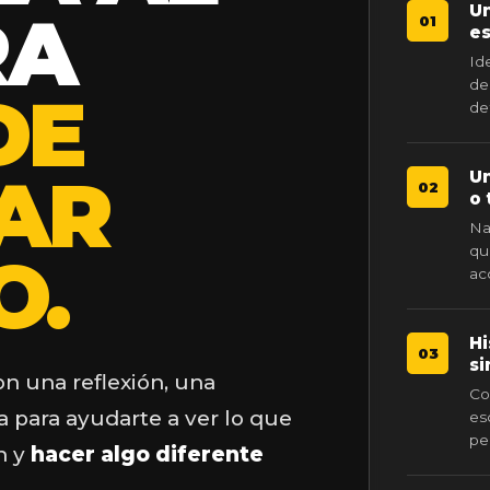
Un
RA
01
es
Id
de
DE
de
AR
Un
02
o 
Na
qu
O.
ac
Hi
03
si
n una reflexión, una
Co
a para ayudarte a ver lo que
es
pe
n y
hacer algo diferente