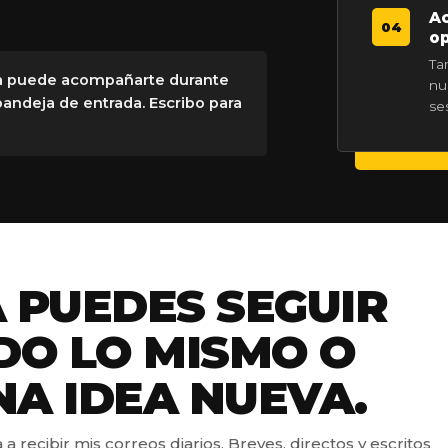
Ac
04
op
Ta
dea puede acompañarte durante
nu
 bandeja de entrada. Escribo para
se
PUEDES SEGUIR
O LO MISMO O
NA IDEA NUEVA.
 recibir mis correos diarios. Breves, directos y escritos