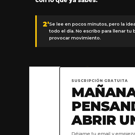
con lo que ya sabes.
2'
Se lee en pocos minutos, pero la i
todo el día. No escribo para llenar tu
provocar movimiento.
SUSCRIPCIÓN GRATUITA
MAÑANA 
PENSAND
ABRIR U
Déjame tu email y empieza a