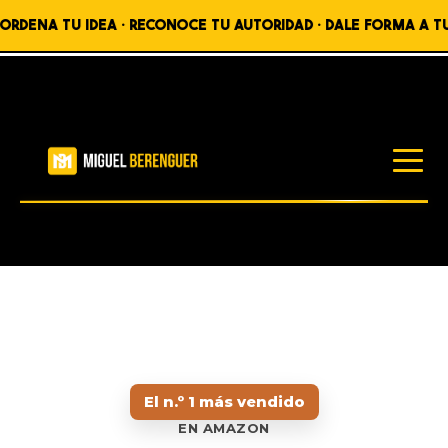
A TU IDEA • RECONOCE TU AUTORIDAD • DALE FORMA A TU OBR
LIBROS
RECURSOS
BLOG
El n.º 1 más vendido
PRODUCTOS
EN AMAZON