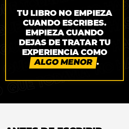
NO HAS
UE TODAVÍA
NO HA
TU LIBRO NO EMPIEZA
QUE TODAVÍA
CUANDO ESCRIBES.
NO HA
EMPIEZA CUANDO
QUE TODAVÍA
DEJAS DE TRATAR TU
NO H
QUE TODAVÍA
EXPERIENCIA COMO
ALGO MENOR
.
QUE TODAVÍA
O