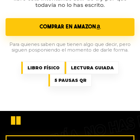
todavía no lo has escrito.
COMPRAR EN AMAZON
Para quienes saben que tienen algo que decir, pero
siguen posponiendo el momento de darle forma.
LIBRO FÍSICO
LECTURA GUIADA
5 PAUSAS QR
NO HAS 
“